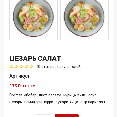
ЦЕЗАРЬ САЛАТ
(
0
отзывов покупателей)
Артикул:
1790 тенге
Состав: айсбер , лист салата , курица филе , соус
цезарь , помидоры черри , сухари, яицо , сыр пармезан