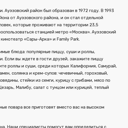
 Ауэзовский район был образован в 1972 году. В 1993
она от Ауэзовского района, и он стал отдельной
ловек, которые проживают на территории 23,5
воспользоваться станцией метро «Москва». Ауэзовский
кинотеатр «Сары-Арка» и Family Park.
бимые блюда: популярные пиццу, суши и роллы,
и. Если вы ждете в гости друзей, закажите пиццу
жите роллы и суши, среди которых Калифорния, Самурай,
мен, солянка и крем-супов: чечевичный, гороховый,
вядины, стейки из семги, курицу с грибами, мясо по
Цезарь, Малибу, салат с тунцом или курицей, теплый
ные повара все приготовят вместо вас на высоком
на. Наши специалисты помогут вам определиться с