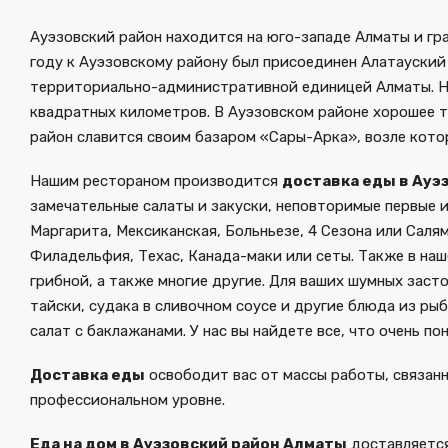
Ауэзовский район находится на юго-западе Алматы и гра
году к Ауэзовскому району был присоединен Алатауский 
территориально-административной единицей Алматы. На
квадратных километров. В Ауэзовском районе хорошее 
район славится своим базаром «Сары-Арка», возле кото
Нашим рестораном производится
доставка еды в Ауэ
замечательные салаты и закуски, неповторимые первые и
Маргарита, Мексиканская, Больньезе, 4 Сезона или Саля
Филадельфия, Техас, Канада-маки или сеты. Также в наш
грибной, а также многие другие. Для ваших шумных заст
тайски, судака в сливочном соусе и другие блюда из ры
салат с баклажанами. У нас вы найдете все, что очень по
Доставка еды
освободит вас от массы работы, связанн
профессиональном уровне.
Еда на дом в Ауэзовский район Алматы
доставляется