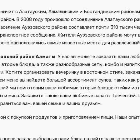
ничит с Алатауским, Алмалинским и Бостандыкским районами.
район. В 2008 году произошло отсоединение Алатауского рай
селение Ауэзовского района составляет почти 310 тысяч че
транспортное сообщение. Жители Ауэзовского района могут 
рого расположились самые известные места для развлечений 
зовский район Алматы
. У нас вы можете заказать ваши лю
 вторые блюда, а также разнообразные сеты, комбо и напитк
ми. Хотите организовать вечеринку в восточном стиле, зака
ем меню вы найдете большой ассортимент супов, таких как ра
олий мы приготовим ваши любимые вторые блюда: стейки из го
бы и мяса. Закажите также ваши любимые салаты: Греческий, 
нравиться вам, вашей семье и ваших друзьям.
ой с покупкой продуктов и приготовлением пищи. Наши опыт
 после заказа выбранных вами блюд на сайте нашего рестора